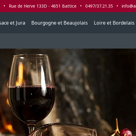
s • Rue de Herve 133D - 4651 Battice • 0497/37.21.35 • info@ab
sace et Jura
Bourgogne et Beaujolais
Loire et Bordelais