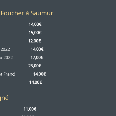
n Foucher à Saumur
a Brut »
14,00€
s » 2023
15,00€
n » 2022
12,00€
ierrot » 2022
14,00€
neurie » 2022
17,00€
che » 2019
25,00€
Cabernet Franc)
14,00€
net Franc)
14,00€
gné
a » 2024
11,00€