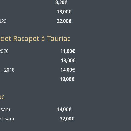
ol » 2019
8,20€
e Calens » 2020
13,00€
int-Ange » 2020
22,00€
odet Racapet à Tauriac
La Gravière » 2020
11,00€
écaille » 2020
13,00€
ulesécaille » 2018
14,00€
istophe » 2016
18,00€
oc
2019 (Cru Artisan)
14,00€
21 (Cru Artisan)
32,00€