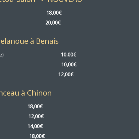
anc 2023
18,00€
ge 2023
20,00€
Delanoue à Benais
(IGP Val de Loire)
10,00€
 Lieux-dits » 2022
10,00€
stige » 2021
12,00€
nceau à Chinon
 » 2023
18,00€
 » 2024
12,00€
 2021
14,00€
» 2019
18,00€